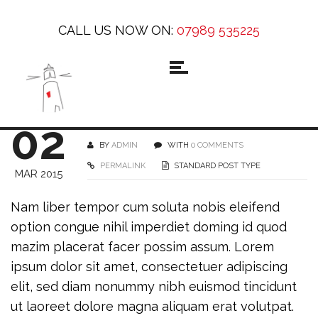
CALL US NOW ON:
07989 535225
02
BY
ADMIN
WITH
0 COMMENTS
PERMALINK
STANDARD POST TYPE
MAR 2015
Nam liber tempor cum soluta nobis eleifend
option congue nihil imperdiet doming id quod
mazim placerat facer possim assum. Lorem
ipsum dolor sit amet, consectetuer adipiscing
elit, sed diam nonummy nibh euismod tincidunt
ut laoreet dolore magna aliquam erat volutpat.